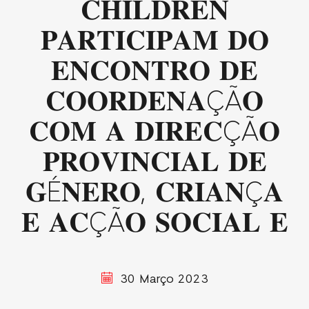
𝐂𝐇𝐈𝐋𝐃𝐑𝐄𝐍
𝐏𝐀𝐑𝐓𝐈𝐂𝐈𝐏𝐀𝐌 𝐃𝐎
𝐄𝐍𝐂𝐎𝐍𝐓𝐑𝐎 𝐃𝐄
𝐂𝐎𝐎𝐑𝐃𝐄𝐍𝐀ÇÃ𝐎
𝐂𝐎𝐌 𝐀 𝐃𝐈𝐑𝐄𝐂ÇÃ𝐎
𝐏𝐑𝐎𝐕𝐈𝐍𝐂𝐈𝐀𝐋 𝐃𝐄
𝐆É𝐍𝐄𝐑𝐎, 𝐂𝐑𝐈𝐀𝐍Ç𝐀
𝐄 𝐀𝐂ÇÃ𝐎 𝐒𝐎𝐂𝐈𝐀𝐋 𝐄
30 Março 2023