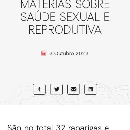
MATÉRIAS SOBRE
SAÚDE SEXUAL E
REPRODUTIVA
3 Outubro 2023
Share
Share
Share
Share
with
with
with
with
Facebook
E-
LinkedIn
Twitter
Mail
São no total 32 raparigas e