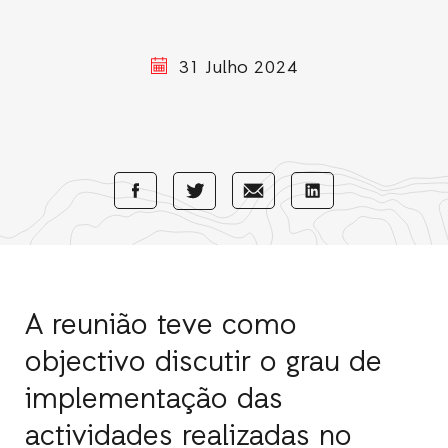
31 Julho 2024
Share
Share
Share
Share
with
with
with
with
Facebook
E-
LinkedIn
Twitter
Mail
A reunião teve como
objectivo discutir o grau de
implementação das
actividades realizadas no