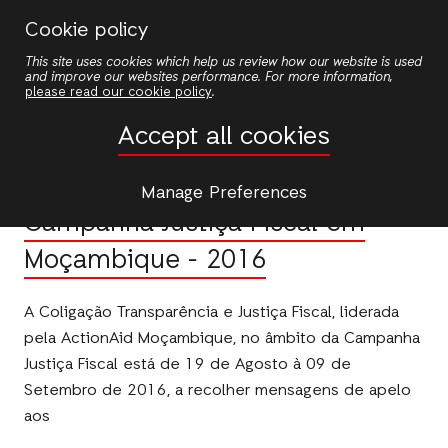
Skip
Cookie policy
to
This site uses cookies which help us review how our website is used
main
and improve our websites performance. For more information,
content
please read our cookie policy
.
Publications
Accept all cookies
PUBLICATION
Manage Preferences
Campanha Justiça Fiscal em
Moçambique - 2016
A Coligação Transparência e Justiça Fiscal, liderada
pela ActionAid Moçambique, no âmbito da Campanha
Justiça Fiscal está de 19 de Agosto à 09 de
Setembro de 2016, a recolher mensagens de apelo
aos