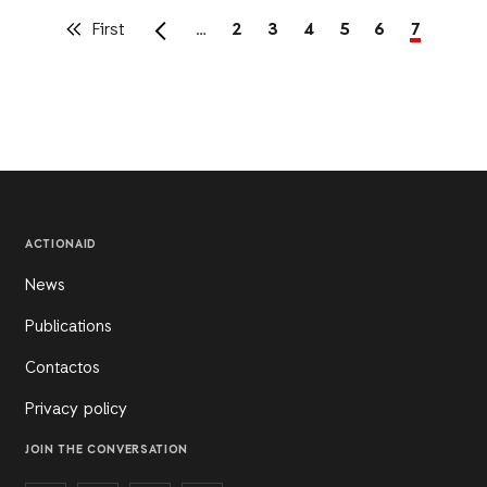
First
First
…
Page
2
Page
3
Page
4
Page
5
Page
6
Current
7
page
page
Pagination
ACTIONAID
News
Publications
Contactos
Privacy policy
JOIN THE CONVERSATION