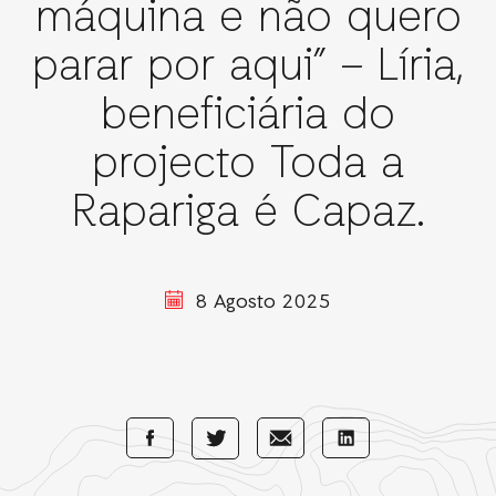
máquina e não quero
parar por aqui” – Líria,
beneficiária do
projecto Toda a
Rapariga é Capaz.
8 Agosto 2025
Share
Share
Share
Share
with
with
with
with