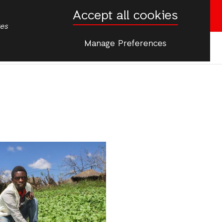
Accept all cookies
Donate now
tes
Manage Preferences
More
actos