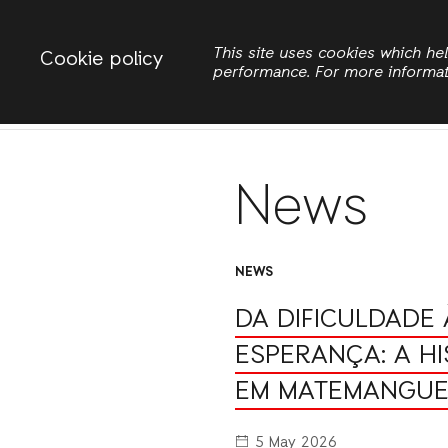
Change country
ACTIONAID MOZAMBIQUE
This site uses cookies which h
Cookie policy
performance. For more informa
Search
Início
News
NEWS
DA DIFICULDADE 
ESPERANÇA: A HI
EM MATEMANGU
5 May 2026